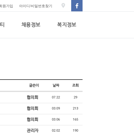
회원가입
아이디/비밀번호찾기
티
채용정보
복지정보
글쓴이
날짜
조회
협의회
07.22
29
협의회
03.09
213
협의회
03.06
165
관리자
02.02
190